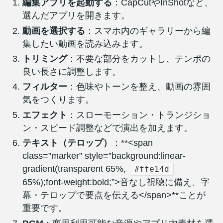
編集アプリを起動する
：CapCutやInShotなど、
選んだアプリを開きます。
動画を選択する
：スマホ内のギャラリーから編
集したい動画を読み込みます。
トリミング
：不要な部分をカットし、テンポの
良い長さに調整します。
フィルター
：色味やトーンを整え、動画の雰囲
気をつくります。
エフェクト
：スローモーション・トランジショ
ン・スピード調整などで演出を加えます。
テキスト（テロップ）
：**<span
class=”marker” style=”background:linear-
gradient(transparent 65%,
#ffe14d
65%);font-weight:bold;”>音なし視聴に備え、字
幕・テロップで要点を伝える</span>**ことが
重要です。