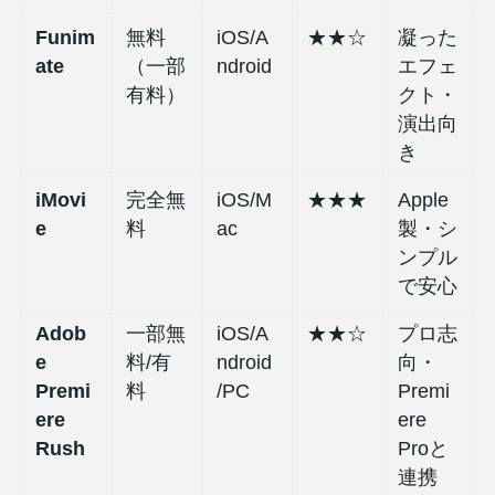
Funim
無料
iOS/A
★★☆
凝った
ate
（一部
ndroid
エフェ
有料）
クト・
演出向
き
iMovi
完全無
iOS/M
★★★
Apple
e
料
ac
製・シ
ンプル
で安心
Adob
一部無
iOS/A
★★☆
プロ志
e
料/有
ndroid
向・
Premi
料
/PC
Premi
ere
ere
Rush
Proと
連携