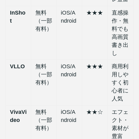
InSho
無料
iOS/A
★★★
直感操
t
（一部
ndroid
作・無
有料）
料でも
高画質
書き出
し
VLLO
無料
iOS/A
★★★
商用利
（一部
ndroid
用しや
有料）
すく初
心者に
人気
VivaVi
無料
iOS/A
★★☆
エフェ
deo
（一部
ndroid
クト・
有料）
素材が
豊富