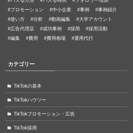
#バズる方法
#バズる時間
#フォロワー増加
#プロモーション
#中小企業
#事例
#事例紹介
#使い方
#分析
#動画編集
#大学アカウント
#広告代理店
#成功事例
#採用
#採用活動
#編集
#費用
#費用相場
#運用代行
カテゴリー
TikTokの基本
TikTokハウツー
TikTokプロモーション・広告
TikTok採用