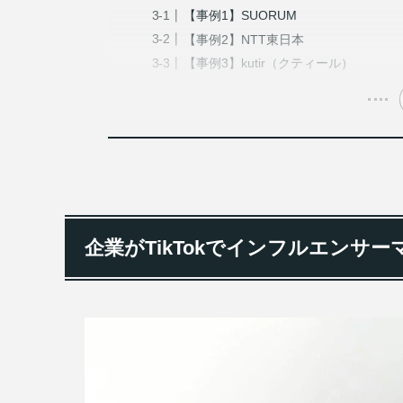
【事例1】SUORUM
【事例2】NTT東日本
【事例3】kutir（クティール）
企業がTikTokでインフルエンサ