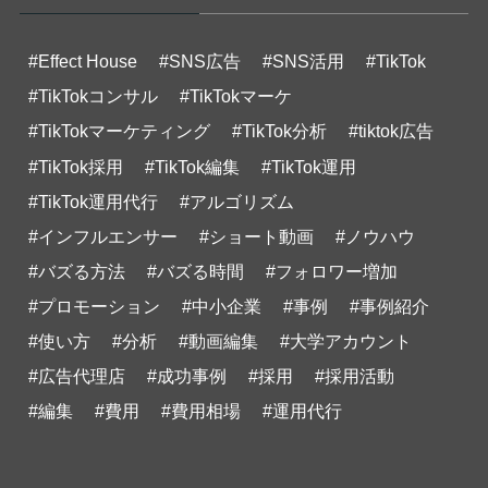
#Effect House
#SNS広告
#SNS活用
#TikTok
#TikTokコンサル
#TikTokマーケ
#TikTokマーケティング
#TikTok分析
#tiktok広告
#TikTok採用
#TikTok編集
#TikTok運用
#TikTok運用代行
#アルゴリズム
#インフルエンサー
#ショート動画
#ノウハウ
#バズる方法
#バズる時間
#フォロワー増加
#プロモーション
#中小企業
#事例
#事例紹介
#使い方
#分析
#動画編集
#大学アカウント
#広告代理店
#成功事例
#採用
#採用活動
#編集
#費用
#費用相場
#運用代行