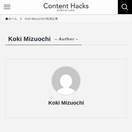
ホーム
Koki Mizuochiの執筆記事
Koki Mizuochi
– Author –
Koki Mizuochi