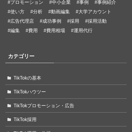
#プロモーション
#中小企業
#事例
#事例紹介
#使い方
#分析
#動画編集
#大学アカウント
#広告代理店
#成功事例
#採用
#採用活動
#編集
#費用
#費用相場
#運用代行
カテゴリー
TikTokの基本
TikTokハウツー
TikTokプロモーション・広告
TikTok採用