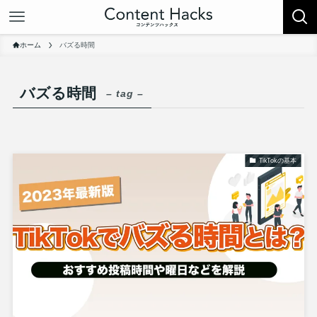
ホーム
バズる時間
バズる時間
– tag –
TikTokの基本